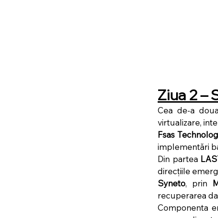
Ziua 2 – 
Cea de-a doua 
virtualizare, int
Fsas Technolog
implementări b
Din partea 
LAS
direcțiile emerg
Syneto
, prin 
M
recuperarea dat
Componenta ene