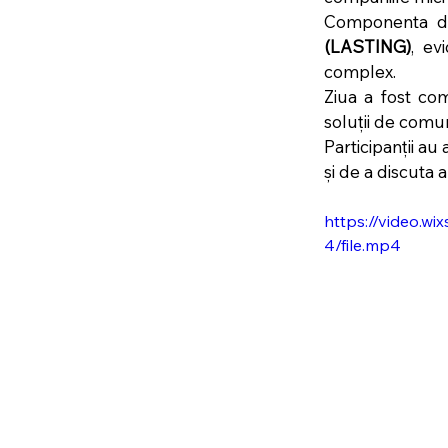
Componenta de 
(LASTING)
, ev
complex.
Ziua a fost co
soluții de comun
Participanții au
și de a discuta 
https://video.
4/file.mp4