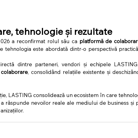
re, tehnologie și rezultate
26 a reconfirmat rolul său ca 
platformă de colaborare
e tehnologia este abordată dintr-o perspectivă practică,
directă dintre parteneri, vendori și echipele LASTIN
 colaborare
, consolidând relațiile existente și deschizând
iție, LASTING consolidează un ecosistem în care tehnologia
a răspunde nevoilor reale ale mediului de business și p
nizațiilor.