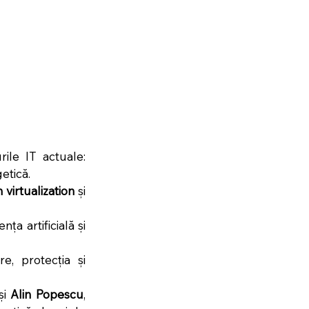
le IT actuale: 
getică.
 virtualization
 și 
a artificială și 
e, protecția și 
și 
Alin Popescu
, 