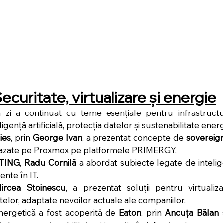
Securitate, virtualizare și energie
zi a continuat cu teme esențiale pentru infrastructuri
eligență artificială, protecția datelor și sustenabilitate ener
ies
, prin 
George Ivan
, a prezentat concepte de 
sovereign
azate pe Proxmox pe platformele PRIMERGY.
TING
, 
Radu Cornilă
 a abordat subiecte legate de inteligenț
ente în IT.
ircea Stoinescu
, a prezentat soluții pentru virtualizar
elor, adaptate nevoilor actuale ale companiilor.
rgetică a fost acoperită de 
Eaton
, prin 
Ancuța Bălan
 