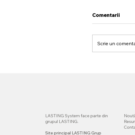
Comentarii
Scrie un comentar
LASTING Sys
distribuitor o
portofoliulu
în România
LASTING System face parte din
Noută
grupul LASTING.
Resu
Cont
Site principal LASTING Grup