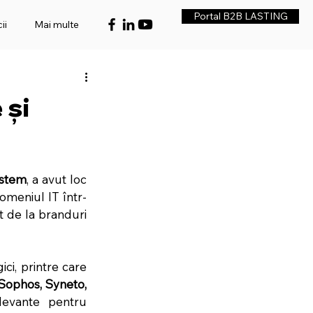
Portal B2B LASTING
ii
Mai multe
 și
stem
, a avut loc 
domeniul IT într-
t de la branduri 
Evenimentul a adus împreună un portofoliu solid de parteneri tehnologici, printre care 
Sophos, Syneto, 
levante pentru 