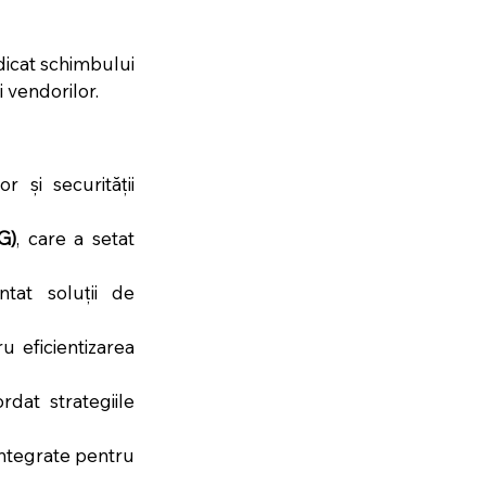
icat schimbului 
 vendorilor.
 și securității 
G)
, care a setat 
tat soluții de 
u eficientizarea 
rdat strategiile 
integrate pentru 