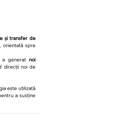
 și transfer de 
 orientată spre 
G a generat 
noi 
 direcții noi de 
 este utilizată 
entru a susține 