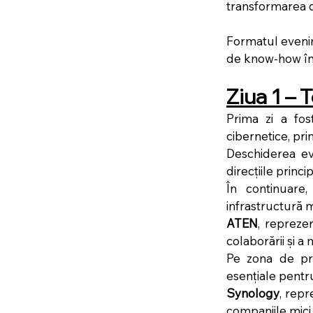
transformarea di
Formatul evenim
de know-how înt
Ziua 1 – 
Prima zi a fost
cibernetice, pri
Deschiderea ev
direcțiile princ
În continuare,
infrastructură m
ATEN
, repreze
colaborării și a 
Pe zona de pro
esențiale pent
Synology
, repr
companiile mici ș