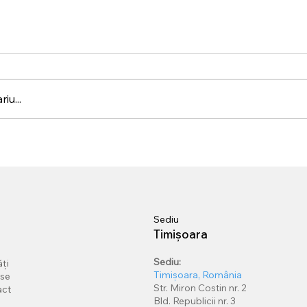
iu...
tem, noul
Primul sistem compl
ficial al
Vision implementat 
i Sharp Audio Video
universitate din Ro
lansează la UPT
Sediu
Timișoara
Sediu:
ți
Timișoara, România
rse
Str. Miron Costin nr. 2
act
Bld. Republicii nr. 3