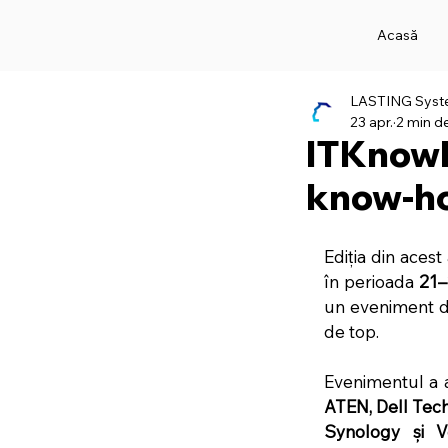
Acasă
LASTING Sys
23 apr.
2 min de
ITKnowle
know-ho
Ediția din acest
în perioada 
21–
un eveniment ded
de top.
ATEN, Dell Tech
Synology și 