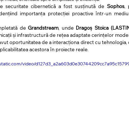
securitate cibernetică a fost susținută de 
Sophos
, 
idențiind importanța protecției proactive într-un mediu 
mpletată de 
Grandstream
, unde 
Dragoș Stoica (LASTI
icații și infrastructură de rețea adaptate cerințelor mode
 avut oportunitatea de a interacționa direct cu tehnologia, de
aplicabilitatea acestora în proiecte reale.
wixstatic.com/video/d127d3_a2a603d0e30744209cc7a95c157