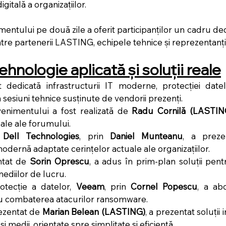
gitală a organizațiilor.
entului pe două zile a oferit participanților un cadru ded
re partenerii LASTING, echipele tehnice și reprezentanții
Tehnologie aplicată și soluții reale
 dedicată infrastructurii IT moderne, protecției datelor
n sesiuni tehnice susținute de vendorii prezenți.
enimentului a fost realizată de 
Radu Cornilă (LASTIN
ipale ale forumului.
 
Dell Technologies
, prin 
Daniel Munteanu
, a prezen
odernă adaptate cerințelor actuale ale organizațiilor.
ntat de 
Sorin Oprescu
, a adus în prim-plan soluții pentr
mediilor de lucru.
tecție a datelor, 
Veeam
, prin 
Cornel Popescu
, a abo
ru combaterea atacurilor ransomware.
ezentat de 
Marian Belean (LASTING)
, a prezentat soluții 
i medii, orientate spre simplitate și eficiență.