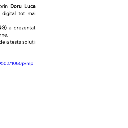
prin 
Doru Luca 
digital tot mai 
NG)
 a prezentat 
rne.
 a testa soluții 
99562/1080p/mp