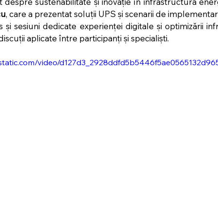
cu
, care a prezentat soluții UPS și scenarii de implementar
și sesiuni dedicate experienței digitale și optimizării infra
cuții aplicate între participanți și specialiști.
wixstatic.com/video/d127d3_2928ddfd5b5446f5ae0565132d9