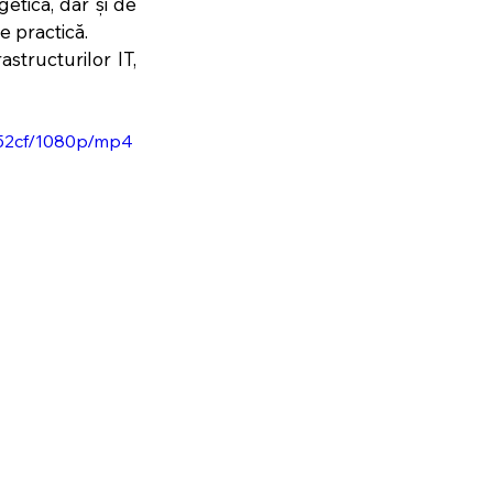
care au discutat despre sustenabilitate și inovație în infrastructura energetică, dar și de 
e practică.
structurilor IT, 
652cf/1080p/mp4