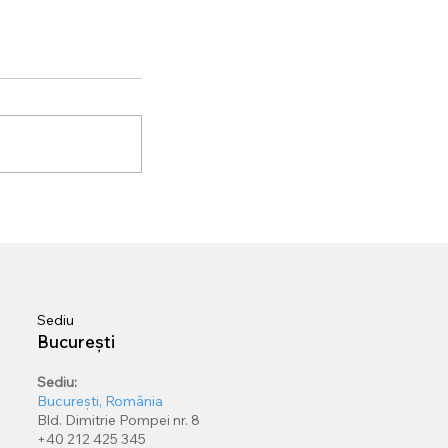
et Igloo
într-o
mânia se
Sediu
București
Sediu:
București, România
Bld. Dimitrie Pompei nr. 8
+40 212 425 345