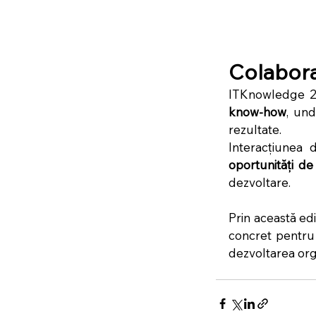
Colabora
ITKnowledge 20
know-how
, und
rezultate.
Interacțiunea 
oportunități de
dezvoltare.
Prin această ed
concret pentru 
dezvoltarea orga