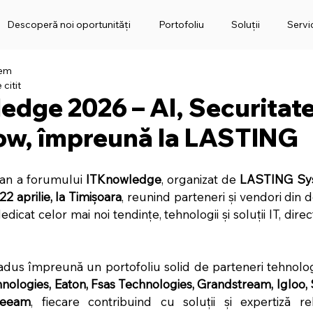
Descoperă noi oportunități
Portofoliu
Soluții
Servic
tem
 citit
dge 2026 – AI, Securitate
w, împreună la LASTING
 an a forumului 
ITKnowledge
, organizat de 
LASTING Sy
22 aprilie, la Timișoara
, reunind parteneri și vendori din 
icat celor mai noi tendințe, tehnologii și soluții IT, direc
nologies, Eaton, Fsas Technologies, Grandstream, Igloo, 
Veeam
, fiecare contribuind cu soluții și expertiză re