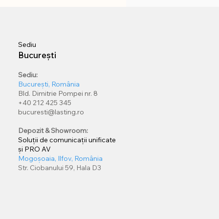
Sediu
București
Sediu:
București, România
Bld. Dimitrie Pompei nr. 8
+40 212 425 345
bucuresti@lasting.ro
Depozit & Showroom:
Soluții de comunicații unificate
și PRO AV
Mogoșoaia, Ilfov, România
Str. Ciobanului 59, Hala D3