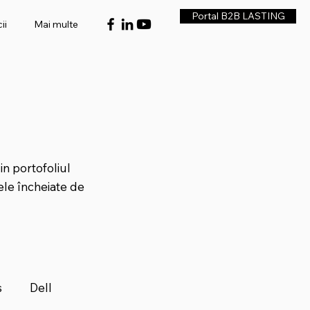
Portal B2B LASTING
ii
Mai multe
din portofoliul
le încheiate de
s
Dell