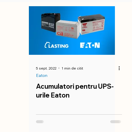
eeam
Zoom
Microsoft
EPOS
AudioCod
ies
Dahua
SOPHOS
VIROO
Synology
5 sept. 2022
1 min de citit
Eaton
Acumulatori pentru UPS-
urile Eaton