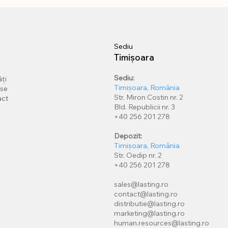
Sediu
Timișoara
Sediu:
ți
Timișoara, România
rse
Str. Miron Costin nr. 2
act
Bld. Republicii nr. 3
+40 256 201 278
Depozit:
Timișoara, România
Str. Oedip nr. 2
+40 256 201 278
sales@lasting.ro
contact@lasting.ro
distributie@lasting.ro
marketing@lasting.ro
human.resources@lasting.ro