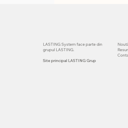
LASTING System face parte din
Noută
grupul LASTING.
Resu
Cont
Site principal LASTING Grup