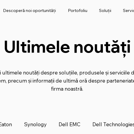
Descoperă noi oportunități
Portofoliu
Soluții
Servic
Ultimele noutăți
i ultimele noutăți despre soluțiile, produsele și serviciile 
, precum și informații de ultimă oră despre parteneriate
firma noastră.
Eaton
Synology
Dell EMC
Dell Technologie